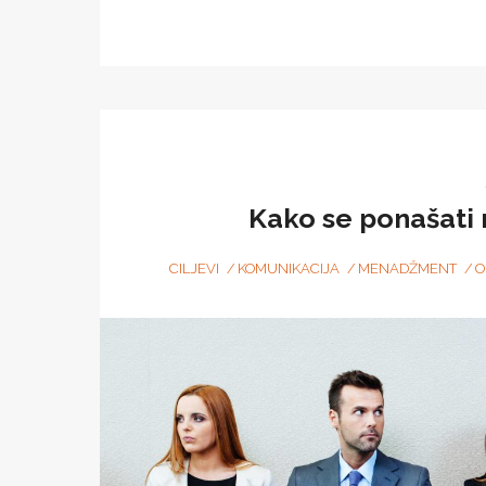
Kako se ponašati 
CILJEVI
KOMUNIKACIJA
MENADŽMENT
O