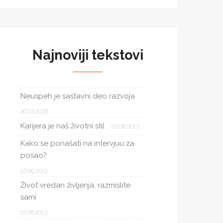
Najnoviji tekstovi
Neuspeh je sastavni deo razvoja
26.02.2018.
Karijera je naš životni stil
02.06.2017.
Kako se ponašati na intervjuu za
posao?
27.09.2013.
Život vredan življenja, razmislite
sami
12.08.2013.