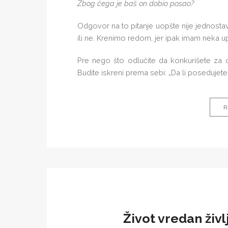
Zbog čega je baš on dobio posao?
Odgovor na to pitanje uopšte nije jednostav
ili ne. Krenimo redom, jer ipak imam neka u
Pre nego što odlučite da konkurišete za o
Budite iskreni prema sebi: „Da li posedujete
R
Život vredan živl