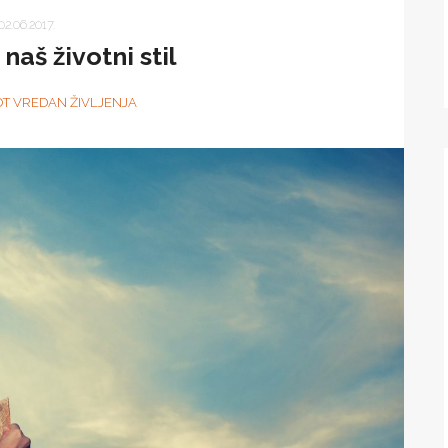
02.06.2017.
 naš životni stil
OT VREDAN ŽIVLJENJA