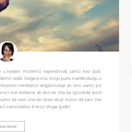
 karijeri, možemo napredovati samo kao ljudi.
mo radili. Karijera ima svoju punu manifestaciju u
iko misaono mentalno) angažovanje ali ono samo po
roći sve instance ali ako ne zna da spovede (pod
e nužno da sam zna da obavi ali je nužno da sam zna
i samostalno ili kroz druge ljude).
EAD MORE