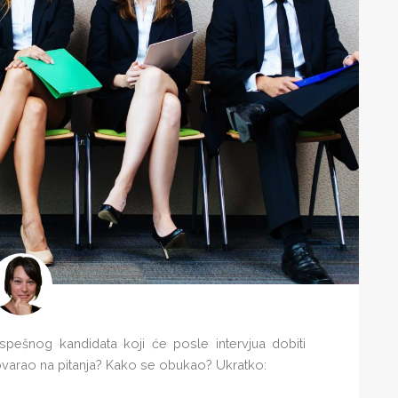
spešnog kandidata koji će posle intervjua dobiti
arao na pitanja? Kako se obukao? Ukratko: