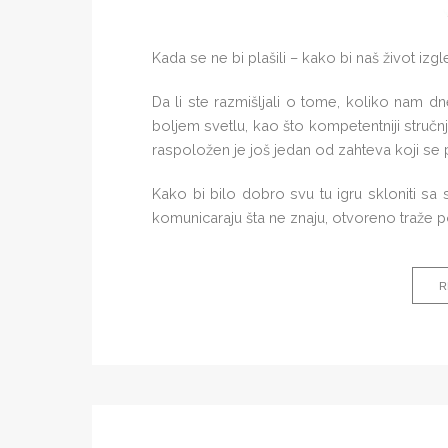
Kada se ne bi plašili – kako bi naš život izg
Da li ste razmišljali o tome, koliko nam 
boljem svetlu, kao što kompetentniji stručnjac
raspoložen je još jedan od zahteva koji se 
Kako bi bilo dobro svu tu igru skloniti sa 
komunicaraju šta ne znaju, otvoreno traže 
R