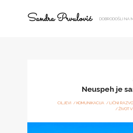
Sandra Prvulović
DOBRODOŠLI NA M
Neuspeh je sa
CILJEVI
KOMUNIKACIJA
LIČNI RAZVO
ŽIVOT 