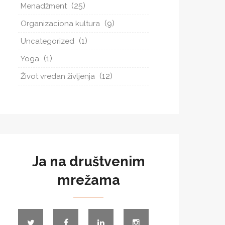
(25)
Menadžment
(9)
Organizaciona kultura
(1)
Uncategorized
(1)
Yoga
(12)
Život vredan življenja
Ja na društvenim
mrežama