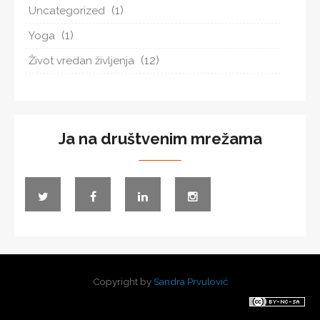
(1)
Uncategorized
(1)
Yoga
(12)
Život vredan življenja
Ja na društvenim mrežama
Copyright by
Sandra Prvulović