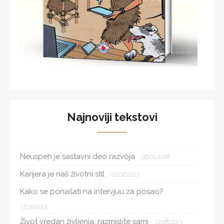
Najnoviji tekstovi
Neuspeh je sastavni deo razvoja
26.02.2018.
Karijera je naš životni stil
02.06.2017.
Kako se ponašati na intervjuu za posao?
27.09.2013.
Život vredan življenja, razmislite sami
12.08.2013.