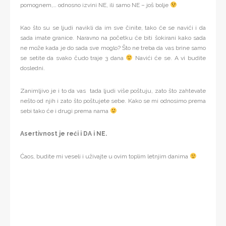
pomognem,… odnosno izvini NE, ili samo NE – još bolje
Kao što su se ljudi navikli da im sve činite, tako će se navići i da
sada imate granice. Naravno na početku će biti šokirani kako sada
ne može kada je do sada sve moglo? Što ne treba da vas brine samo
se setite da svako čudo traje 3 dana
Navići će se. A vi budite
dosledni.
Zanimljivo je i to da vas tada ljudi više poštuju, zato što zahtevate
nešto od njih i zato što poštujete sebe. Kako se mi odnosimo prema
sebi tako će i drugi prema nama
Asertivnost je reći i DA i NE.
Ćaos, budite mi veseli i uživajte u ovim toplim letnjim danima