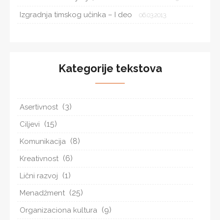
Izgradnja timskog učinka – I deo
06.03.2013.
Kategorije tekstova
(3)
Asertivnost
(15)
Ciljevi
(8)
Komunikacija
(6)
Kreativnost
(1)
Lični razvoj
(25)
Menadžment
(9)
Organizaciona kultura