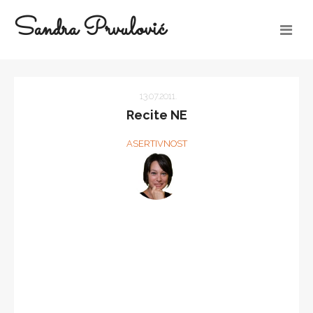
Sandra Prvulović
13.07.2011.
Recite NE
ASERTIVNOST