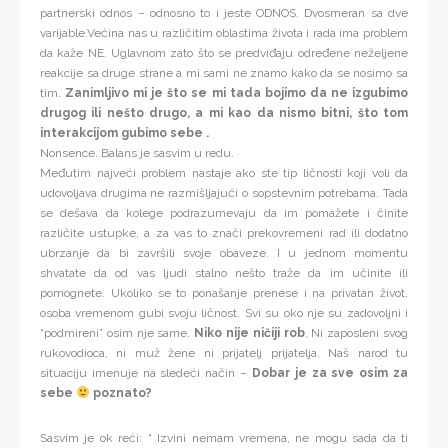
partnerski odnos – odnosno to i jeste ODNOS. Dvosmeran sa dve
varijable.Većina nas u različitim oblastima života i rada ima problem
da kaže NE. Uglavnom zato što se predviđaju određene neželjene
reakcije sa druge strane a mi sami ne znamo kako da se nosimo sa
tim.
Zanimljivo mi je što se mi tada bojimo da ne izgubimo
drugog ili nešto drugo, a mi kao da nismo bitni, što tom
interakcijom gubimo sebe .
Nonsence. Balans je sasvim u redu.
Međutim najveći problem nastaje ako ste tip ličnosti koji voli da
udovoljava drugima ne razmišljajući o sopstevnim potrebama. Tada
se dešava da kolege podrazumevaju da im pomažete i činite
različite ustupke, a za vas to znači prekovremeni rad ili dodatno
ubrzanje da bi završili svoje obaveze. I u jednom momentu
shvatate da od vas ljudi stalno nešto traže da im učinite ili
pomognete. Ukoliko se to ponašanje prenese i na privatan život,
osoba vremenom gubi svoju ličnost. Svi su oko nje su zadovoljni i
“podmireni” osim nje same.
Niko nije ničiji rob
. Ni zaposleni svog
rukovodioca, ni muž žene ni prijatelj prijatelja. Naš narod tu
situaciju imenuje na sledeći način –
Dobar je za sve osim za
sebe
poznato?
Sasvim je ok reći: “ Izvini nemam vremena, ne mogu sada da ti