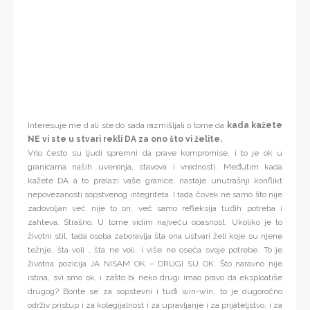
Interesuje me d ali ste do sada razmišljali o tome da
kada kažete
NE vi ste u stvari rekli DA za ono što vi želite.
Vrlo često su ljudi spremni da prave kompromise, i to je ok u
granicama naših uverenja, stavova i vrednosti. Međutim kada
kažete DA a to prelazi vaše granice, nastaje unutrašnji konflikt
nepovezanosti sopstvenog integriteta. I tada čovek ne samo što nije
zadovoljan već nije to on, već samo refleksija tuđih potreba i
zahteva. Strašno. U tome vidim najveću opasnost. Ukoliko je to
životni stil, tada osoba zaboravlja šta ona ustvari želi koje su njene
težnje, šta voli , šta ne voli, i više ne oseća svoje potrebe. To je
životna pozicija JA NISAM OK – DRUGI SU OK. Što naravno nije
istina, svi smo ok, i zašto bi neko drugi imao pravo da eksploatiše
drugog? Borite se za sopstevni i tuđi win-win, to je dugoročno
održiv pristup i za kolegijalnost i za upravljanje i za prijateljstvo, i za