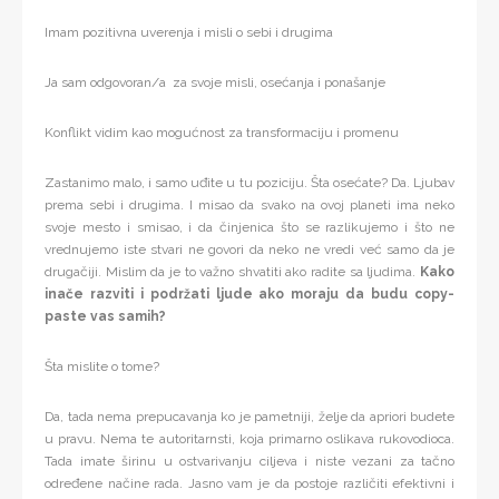
Imam pozitivna uverenja i misli o sebi i drugima
Ja sam odgovoran/a za svoje misli, osećanja i ponašanje
Konflikt vidim kao mogućnost za transformaciju i promenu
Zastanimo malo, i samo uđite u tu poziciju. Šta osećate? Da. Ljubav
prema sebi i drugima. I misao da svako na ovoj planeti ima neko
svoje mesto i smisao, i da činjenica što se razlikujemo i što ne
vrednujemo iste stvari ne govori da neko ne vredi već samo da je
drugačiji. Mislim da je to važno shvatiti ako radite sa ljudima.
Kako
inače razviti i podržati ljude ako moraju da budu copy-
paste vas samih?
Šta mislite o tome?
Da, tada nema prepucavanja ko je pametniji, želje da apriori budete
u pravu. Nema te autoritarnsti, koja primarno oslikava rukovodioca.
Tada imate širinu u ostvarivanju ciljeva i niste vezani za tačno
određene načine rada. Jasno vam je da postoje različiti efektivni i