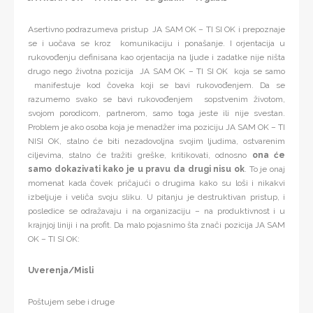
Asertivno podrazumeva pristup JA SAM OK – TI SI OK i prepoznaje
se i uočava se kroz komunikaciju i ponašanje. I orjentacija u
rukovođenju definisana kao orjentacija na ljude i zadatke nije ništa
drugo nego životna pozicija JA SAM OK – TI SI OK koja se samo
manifestuje kod čoveka koji se bavi rukovođenjem. Da se
razumemo svako se bavi rukovođenjem sopstvenim životom,
svojom porodicom, partnerom, samo toga jeste ili nije svestan.
Problem je ako osoba koja je menadžer ima poziciju JA SAM OK – TI
NISI OK, stalno će biti nezadovoljna svojim ljudima, ostvarenim
ciljevima, stalno će tražiti greške, kritikovati, odnosno
ona će
samo dokazivati kako je u pravu da drugi nisu ok
. To je onaj
momenat kada čovek pričajući o drugima kako su loši i nikakvi
izbeljuje i veliča svoju sliku. U pitanju je destruktivan pristup, i
posledice se odražavaju i na organizaciju – na produktivnost i u
krajnjoj liniji i na profit. Da malo pojasnimo šta znači pozicija JA SAM
OK – TI SI OK:
Uverenja/Misli
Poštujem sebe i druge