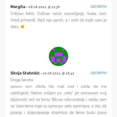
Margita
ОДГОВОРИ
08.08.2011. @ 21:38
Odličan tekst. Odličan način razmišljanja. Svaka čast.
Vredi primeniti. Radi nas samih, a i onih do kojih nam je
stalo.
Silvija Stahnišić
ОДГОВОРИ
10.08.2011. @ 18:41
Draga Sandra,
upravo sam otkrila Vaš mali svet i zaista ste me
zaintrigirali. Naime, vršljam po „netu“ jer završavam svoj
diplomski rad na temu Stilova rukovođenja i naišla sam
na Vaše teme koje su same po sebi zanimljive, a Vaš stil
pisanja i objašnjavanja doprinosi da teme budu prava