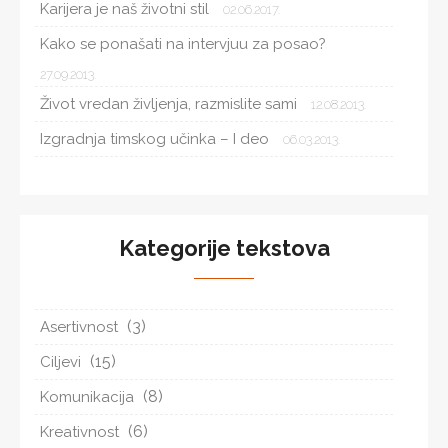
Karijera je naš životni stil
02.06.2017.
Kako se ponašati na intervjuu za posao?
27.09.2013.
Život vredan življenja, razmislite sami
12.08.2013.
Izgradnja timskog učinka – I deo
06.03.2013.
Kategorije tekstova
(3)
Asertivnost
(15)
Ciljevi
(8)
Komunikacija
(6)
Kreativnost