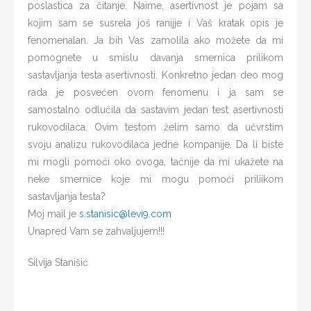
poslastica za čitanje. Naime, asertivnost je pojam sa
kojim sam se susrela još ranijje i Vaš kratak opis je
fenomenalan. Ja bih Vas zamolila ako možete da mi
pomognete u smislu davanja smernica prilikom
sastavljanja testa asertivnosti. Konkretno jedan deo mog
rada je posvećen ovom fenomenu i ja sam se
samostalno odlučila da sastavim jedan test asertivnosti
rukovodilaca. Ovim testom želim samo da učvrstim
svoju analizu rukovodilaca jedne kompanije. Da li biste
mi mogli pomoći oko ovoga, tačnije da mi ukažete na
neke smernice koje mi mogu pomoći priliikom
sastavljanja testa?
Moj mail je
s.stanisic@levi9.com
Unapred Vam se zahvaljujem!!!
Silvija Stanišić