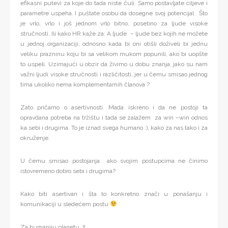
efikasni putevi za koje do tada niste čuli. Samo postavljate ciljeve i
parametre uspeha. I puštate osobu da dosegne svoj potencijal . Što
je vrlo, vrlo i još jednom vrlo bitno, posebno za ljude visoke
stručnosti. Ili kako HR kaže za: A ljude – ljude bez kojih ne možete
u jednoj organizaciji, odnosno kada bi oni otišli doživeli bi jednu
veliku prazninu koju bi sa velikom mukom popunili, ako bi uopšte
to uspeli. Uzimajući u obzir da živimo u dobu znanja, jako su nam
važni ljudi visoke stručnosti i različitosti, jer u čemu smisao jednog
tima ukoliko nema komplementarnih članova ?
Zato pričamo o asertivnosti. Mada iskreno i da ne postoji ta
opravdana potreba na tržištu i tada se zalažem za win –win odnos
ka sebi i drugima. To je iznad svega humano :), kako za nas tako i za
okruženje.
U čemu smisao postojanja ako svojim postupcima ne činimo
istovremeno dobro sebi i drugima?
Kako biti asertivan i šta to konkretno znači u ponašanju i
komunikaciji u sledećem postu
Za humaniju planetu :)!