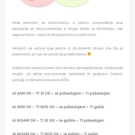
Kada pomislim na kominikaciju u pravcu unapređenja prva
asocijacija je nerazumevanje, a druga borba za dominaciju nad
sagovornikom. I odlučih da popričamo o asertivnosti.
Verujem da većina koja potiče iz društvenih struka zna šta je
asertivnost, ali nije na odmet da je definišemo
Asertivnost podrazumeva istovremeno samopoštovanje i poštovanje
drugih. Za lakše razumevanje upotrebila bi postavku životnih
pozicija iz transakcione analize(TA):
JA SAM OK – TI SI OK – Ja pobeđujem – Ti pobeđuješ
JA SAM OK – TI NISI OK – Ja pobeđujem – Ti gubiš
JA NISAM OK – TI SI OK – Ja gubim – Ti pobeđuješ
JA NISAM OK – TI NISI OK – Ja gubim – Ti gubiš