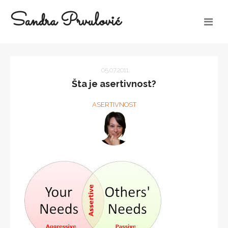
Sandra Prvulović
05.07.2011.
Šta je asertivnost?
ASERTIVNOST