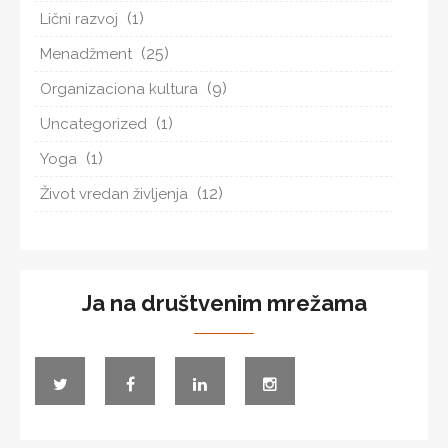
(1)
Lični razvoj
(25)
Menadžment
(9)
Organizaciona kultura
(1)
Uncategorized
(1)
Yoga
(12)
Život vredan življenja
Ja na društvenim mrežama