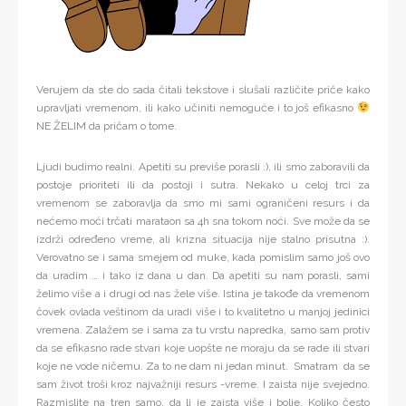
Verujem da ste do sada čitali tekstove i slušali različite priče kako
upravljati vremenom, ili kako učiniti nemoguće i to još efikasno
NE ŽELIM da pričam o tome.
Ljudi budimo realni. Apetiti su previše porasli :), ili smo zaboravili da
postoje prioriteti ili da postoji i sutra. Nekako u celoj trci za
vremenom se zaboravlja da smo mi sami ograničeni resurs i da
nećemo moći trčati marataon sa 4h sna tokom noći. Sve može da se
izdrži određeno vreme, ali krizna situacija nije stalno prisutna :).
Verovatno se i sama smejem od muke, kada pomislim samo još ovo
da uradim … i tako iz dana u dan. Da apetiti su nam porasli, sami
želimo više a i drugi od nas žele više. Istina je takođe da vremenom
čovek ovlada veštinom da uradi više i to kvalitetno u manjoj jedinici
vremena. Zalažem se i sama za tu vrstu napredka, samo sam protiv
da se efikasno rade stvari koje uopšte ne moraju da se rade ili stvari
koje ne vode ničemu. Za to ne dam ni jedan minut. Smatram da se
sam život troši kroz najvažniji resurs -vreme. I zaista nije svejedno.
Razmislite na tren samo, da li je zaista više i bolje. Koliko često