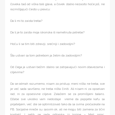
čoveka baš od viška boli glava, a čovek stalno nezasito hoće još, ne
razmišljajući često u pravcu:
Da li mi to zaista treba?
Da li je to zaista moja iskonska ili nametnuta potreba?
Hoću li sa tim biti zdraviji, srećniji i zadovoljni?
Šta ustvari sa tom potrebom ja želim da zadovoljim?
Od čega ja ustvari bežim stalno se zatrpavajući novim obavezama i
ciljevima?
Da se odmah razumemo, nisam za pristup, meni ništa ne treba, sve
je već sada savršeno, ne treba ništa činiti. Ali nisam ni za opseivan
rad, ni za opsesivne ciljeve. Zalažem se za promišljeni balans.
Džabe sve ukoliko vam nedostaje vreme da popijete kafu sa
prijateljem, već ste se optimilizovali tako da sa svima proćaskate na
FB. Socijalne mreže su sasvim ok, ali ne mogu biti zamena za lični
kontakt. I setih se sada odlomka iz knjige – Mali princ,