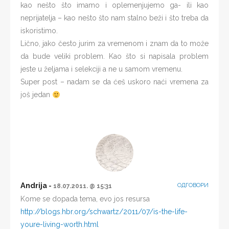
kao nešto što imamo i oplemenjujemo ga- ili kao
neprijatelja – kao nešto što nam stalno beži i što treba da
iskoristimo.
Lično, jako često jurim za vremenom i znam da to može
da bude veliki problem. Kao što si napisala problem
jeste u željama i selekciji a ne u samom vremenu.
Super post – nadam se da ćeš uskoro naći vremena za
još jedan
Andrija
ОДГОВОРИ
18.07.2011. @ 15:31
Kome se dopada tema, evo jos resursa
http://blogs.hbr.org/schwartz/2011/07/is-the-life-
youre-living-worth.html