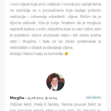
i svrsi ciljeva koje smo odabrali. I možda još važnije teme
ne razmišlja se o posledicama koje nastaju prilikom
realizacije i ostvarenja određenih ciljeva. Mislim da je
ključna zabluda: Više je bolje. Smatram da je mogiuće
napraviti balans u svim oblastima koje su nam bitne, sam
je potrebno dobro poznavati sebe i biti iskren prema
sebi i drugima. I tada će se izbeći preterivanje ili
nedostatak u oblasti postavljanja ciljeva.
Andrija i Marko hvala za komentar
Margita
ОДГОВОРИ
25.08.2011. @ 10:04
Odličan tekst. Hvala ti Sandra. Veoma poučan tekst za
sve one koje nalaze sebe u ovoj priči. Za one koji su