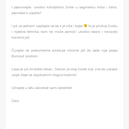
I planinirajte, ukoliko konstantno živite u segmentu hitno i bitno,
planirate li uopšte?
I još se jednom zapitajte se da li je više i bolje
to je pristup životu
i nijedna tehnika nam ne može pomoći ukoliko stalno i nezasito
hoćemo još.
Čuvajte se prekomerne ambicije nikome još do sada nije prijao
Burnout
sindrom.
Lepo je još Aristotel rekao:„ Srećan je onaj čovek koji zna da uskladi
svoje želje sa sopstvenim mogućnostima“.
Uživajte u letu (akcenat sami odredite)
Ćaos