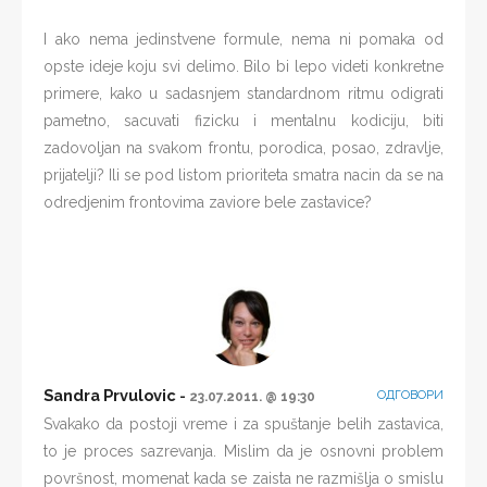
I ako nema jedinstvene formule, nema ni pomaka od
opste ideje koju svi delimo. Bilo bi lepo videti konkretne
primere, kako u sadasnjem standardnom ritmu odigrati
pametno, sacuvati fizicku i mentalnu kodiciju, biti
zadovoljan na svakom frontu, porodica, posao, zdravlje,
prijatelji? Ili se pod listom prioriteta smatra nacin da se na
odredjenim frontovima zaviore bele zastavice?
Sandra Prvulovic
ОДГОВОРИ
23.07.2011. @ 19:30
Svakako da postoji vreme i za spuštanje belih zastavica,
to je proces sazrevanja. Mislim da je osnovni problem
površnost, momenat kada se zaista ne razmišlja o smislu