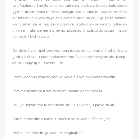
parafraziraću: I naiđe tako mali princ na prodavca tableta koje štede
53 minuta vremena dnevno, menjaju vodu. Kako mi sada to smešno
zvuči:) nekako kao da je cela planeta krenula da kupuje te tablete
kao sumanuta. A mali princ odgovori prodavcu – ja kada bi uštedeo
tih 53 minuta vremena dnevno, prošetao bi polako do izvora i napio
se sveže i bistre vode.
Da, definitivno upotreba vremena je naš odnos prema životu. Jasno
ljudi u XXI veku rade prekovremeno, žive u zahtevnijem okruženju
ali su i dalje ljudi, slažete li se?
I zato kada vas ponese panika, kako ću sve ovo danas završiti?
Prvo razmislite da li sve to zaista morate danas završiti?
Da li je uopšte sve to efektivno (da li su u pitanju prave stvari)?
Zatim razmislite o načinu, može li se to uraditi efikasnije?
Može li to neko drugi uraditi (delegirajte)?