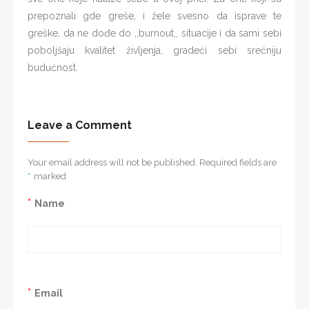
prepoznali gde greše, i žele svesno da isprave te
greške, da ne dođe do ,,burnout,, situacije i da sami sebi
poboljšaju kvalitet življenja, gradeći sebi srećniju
budućnost.
Leave a Comment
Your email address will not be published. Required fields are
*
marked
*
Name
*
Email