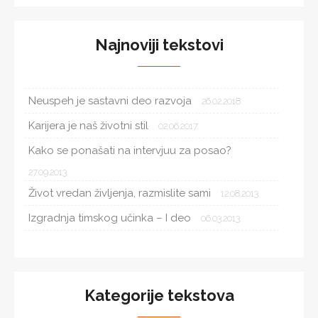
Najnoviji tekstovi
Neuspeh je sastavni deo razvoja
26.02.2018.
Karijera je naš životni stil
02.06.2017.
Kako se ponašati na intervjuu za posao?
27.09.2013.
Život vredan življenja, razmislite sami
12.08.2013.
Izgradnja timskog učinka – I deo
06.03.2013.
Kategorije tekstova