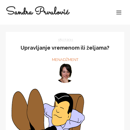
Sandra Prvulović
18.07.2011.
Upravljanje vremenom ili željama?
MENADŽMENT