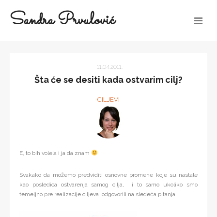
Sandra Prvulović
11.04.2011.
Šta će se desiti kada ostvarim cilj?
CILJEVI
E, to bih volela i ja da znam
Svakako da možemo predviditi osnovne promene koje su nastale
kao posledica ostvarenja samog cilja, i to samo ukoliko smo
temeljno pre realizacije ciljeva odgovorili na sledeća pitanja…