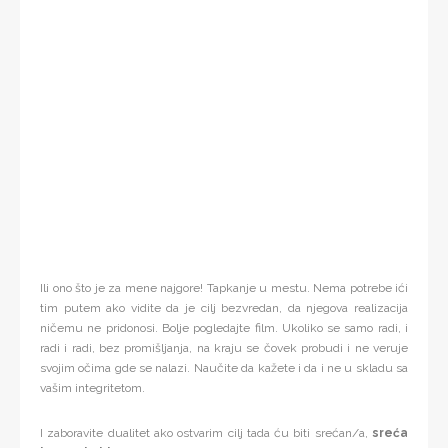
Ili ono što je za mene najgore! Tapkanje u mestu. Nema potrebe ići
tim putem ako vidite da je cilj bezvredan, da njegova realizacija
ničemu ne pridonosi. Bolje pogledajte film. Ukoliko se samo radi, i
radi i radi, bez promišljanja, na kraju se čovek probudi i ne veruje
svojim očima gde se nalazi. Naučite da kažete i da i ne u skladu sa
vašim integritetom.
I zaboravite dualitet ako ostvarim cilj tada ću biti srećan/a,
sreća