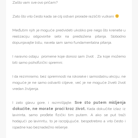
Zašto vam sve ovo pričam?
Zato što vrlo često kada se cilj ostvari prorade različiti vulkani
Međutim njih je moguće predvideti ukoliko pre nego što krenete u
realizaciju odgovorite sebi na predložena pitanja. Slobodno
dopunjavajte listu, navela sam samo fundamentalna pitanja.
I naravno ostaju promene koje donosi sam život . Za koje možemo
biti samo psihofizički spremni.
I da rezimiramo, bez spremnosti na iskorake i samostalnu akciju, ne
moguće je ne samo ostvariti ciljeve, već je ne moguće živeti život
vredan življenja.
I zato glavu gore, i razmišljajte.
Sve što putem mišljenja
dokučite, ne morate proći kroz život.
Kada dokučite izlaz iz
lavirinta, samo prođete fizički tim putem. A ako se put traži
hodajući po lavirintu, to je iscrpljujuće, bespotrebno a vrlo često i
ispadne kao beznadežno rešenje.