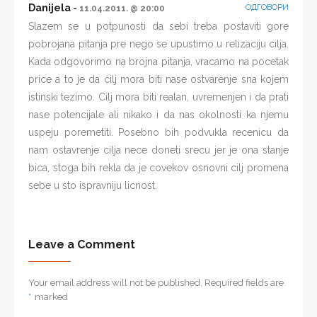
Danijela
ОДГОВОРИ
11.04.2011. @ 20:00
Slazem se u potpunosti da sebi treba postaviti gore
pobrojana pitanja pre nego se upustimo u relizaciju cilja.
Kada odgovorimo na brojna pitanja, vracamo na pocetak
price a to je da cilj mora biti nase ostvarenje sna kojem
istinski tezimo. Cilj mora biti realan, uvremenjen i da prati
nase potencijale ali nikako i da nas okolnosti ka njemu
uspeju poremetiti. Posebno bih podvukla recenicu da
nam ostavrenje cilja nece doneti srecu jer je ona stanje
bica, stoga bih rekla da je covekov osnovni cilj promena
sebe u sto ispravniju licnost.
Leave a Comment
Your email address will not be published. Required fields are
*
marked