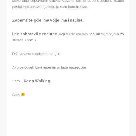
ostvarenja sopstvenih ciljeva. Čoveka koji je sebe ubedio u realno
postojanje opravdanja koje je sam konstruisao.
Zapamtite gde ima volje ima i načina.
I ne zaboravite resurse
, koji su svuda oko nas, ali to je najava za
sledeću temu.
Držite sebe u dobrom stanju.
Ako se čovek bavi rešenjima, tada napreduje.
Zato …
Keep Walking
Ćaos