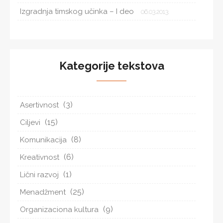
Izgradnja timskog učinka – I deo
06.03.2013.
Kategorije tekstova
(3)
Asertivnost
(15)
Ciljevi
(8)
Komunikacija
(6)
Kreativnost
(1)
Lični razvoj
(25)
Menadžment
(9)
Organizaciona kultura