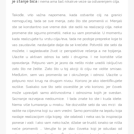
je stanje bića
i nema ama baš nikakve veze sa ostvarenjem cilja.
Takođe, vrlo važna napomena, kada ostvarite cilj na granici
nemogućeg, tada se sve menja, zato što ste promenili vi. Menjali
ste se konstantno sve vreme dok ste radili na realizaciji cilja, neke
promene ste sigurno primetili, neke su vam promakle. U momentu
kada realizujete tu vrstu cilja/eva, tada ne postoje prepreke koje bi
vas zaustavile, nastavljate dalje da se krećete. Potvrdili ste sebi da
možete, i sagledavate život iz perspektive rešenja a ne trpljenja.
Ulazite u aktivan odnos ka sebi i drugima. I ne koristite više
opravdanja. Potpuno vam je jasno da nešto niste uradili isključivo
zato što ne želite. Zato što u toj akciji ili cilju ne vidite smisao.
Međutim, sem vas promenilo se i okruženje, i odnosi. Ulazite u
potpuno novi krug na drugom nivou. Korisno je ako identifikujete
razlike. Svakako sve što sebi osvestite je vrlo korisno, jer čovek
može upravljati samo aktivnostima i odnosima kojih je svestan.
Saznanje razvejava nedoumice. I tada znate ko ste i kuda idete.
Nema više tumaranja u mraku. Ne dozvolite sebi da vas mrzi da
radite na ciljevima koji su vam vredni. Samo pomislite na lepotu koja
nastaje realizacijom cilja kojeg ste odabrali i neka vas ta inspiracija
ponese i vodi. I ako vam neko kaže, džabe se trudiš ionako se ništa
neće promeniti … Verujte to je stav čoveka koji je odustao od