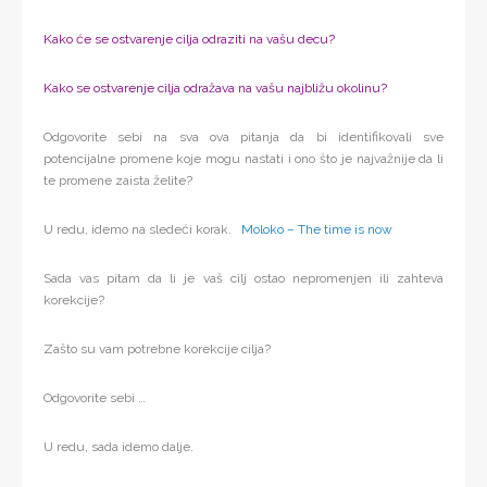
Kako će se ostvarenje cilja odraziti na vašu decu?
Kako se ostvarenje cilja odražava na vašu najbližu okolinu?
Odgovorite sebi na sva ova pitanja da bi identifikovali sve
potencijalne promene koje mogu nastati i ono što je najvažnije da li
te promene zaista želite?
U redu, idemo na sledeći korak.
Moloko – The time is now
Sada vas pitam da li je vaš cilj ostao nepromenjen ili zahteva
korekcije?
Zašto su vam potrebne korekcije cilja?
Odgovorite sebi …
U redu, sada idemo dalje.