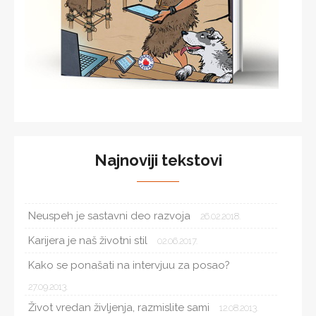
Najnoviji tekstovi
Neuspeh je sastavni deo razvoja
26.02.2018.
Karijera je naš životni stil
02.06.2017.
Kako se ponašati na intervjuu za posao?
27.09.2013.
Život vredan življenja, razmislite sami
12.08.2013.